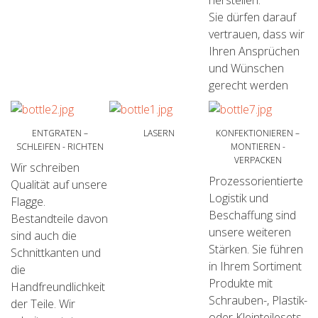
herstellen.
Sie dürfen darauf
vertrauen, dass wir
Ihren Ansprüchen
und Wünschen
gerecht werden
ENTGRATEN –
LASERN
KONFEKTIONIEREN –
SCHLEIFEN - RICHTEN
MONTIEREN -
FORM NACH
VERPACKEN
Wir schreiben
WUNSCH
Prozessorientierte
Qualität auf unsere
NACHBEARBEITUNG
VERBINDEN
Logistik und
Flagge.
Beschaffung sind
Bestandteile davon
unsere weiteren
sind auch die
Stärken. Sie führen
Schnittkanten und
in Ihrem Sortiment
die
Produkte mit
Handfreundlichkeit
Schrauben-, Plastik-
der Teile. Wir
oder Kleinteilesets