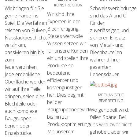
KONSTRUKTION
Wir bringen für Sie
Schweissverbindunge
VERBINDEN
VERBINDEN
Wir sind Ihre
gerne Farbe ins
NACHBEARBEITUNG
sind das A und O
Experten in der
Spiel. Die Verfahren
für den
Blechfertigung.
reichen von Pulver-,
zuverlässigen und
Dieses wertvolle
Nasslackbeschichtung,
sicheren Einsatz
Wissen setzen wir
verzinken,
von Metall- und
für unsere Kunden
passivieren hin bis
Blechbauteilen
ein und stellen Ihre
zum
während ihrer
Produkte so
feuerverzinken.
gesamten
bedeutend
Jede erdenkliche
Lebensdauer.
effizienter und
Oberfläche werden
kostengünstiger
wir auf Ihre Teile
her. Dies beginnt
MECHANISCHE
bringen, seien dies
BEARBEITUNG
bei der
Blechteile oder
Baugruppenentwicklung
Wo gehobelt wird,
auch komplexe
PLANEN
bis hin zur
fallen Späne. Bei
Baugruppen –
Produktoptimierung.
uns wird zwar nicht
Serien oder
Mit unserem
gehobelt, aber wir
Einzelstücke.