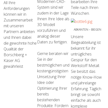
Modernen CAD-
bearbeiten Ihre
All Ihre
System sind wir
Teile nach Ihren
Anforderungen
zudem in der Lage
Wünschen.
können wir in
Ihnen Ihre Idee als
Zusammenarbeit
3D Modell
mit unseren
ABKANTEN – BIEGEN
vorzuführen und
Partnern anbieten
analog dieser
Unsere
und Ihnen dabei
Daten zu fertigen.
Biegeabteilung ist
NACHBEARBEITUNG
die gewohnte hohe
bekannt für ihr
Qualität der
Gerne beraten wir
untrügliches
Borschberg +
Sie in der
Gespür für den
Käser AG
bestmöglichen und
Werkstoff Metall.
gewährleist
kostengünstigsten
Sie besitzt das
Umsetzung Ihrer
nötige Know-How
Idee oder
und jahrelange
Optimierung Ihrer
Erfahrung. Täglich
bereits
bringt sie sowohl
bestehenden
einfache als auch
Produkte. Fordern
komplexe